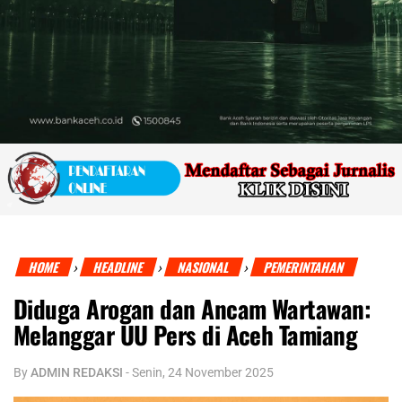
HOME
HEADLINE
NASIONAL
PEMERINTAHAN
›
›
›
Diduga Arogan dan Ancam Wartawan:
Melanggar UU Pers di Aceh Tamiang
By
ADMIN REDAKSI
-
Senin, 24 November 2025