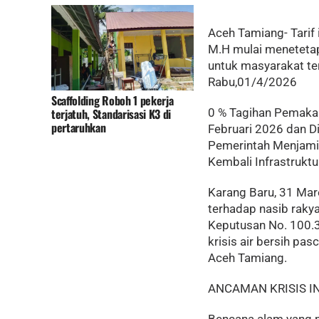
Aceh Tamiang- Tarif 
M.H mulai menetetap
untuk masyarakat t
Rabu,01/4/2026
Scaffolding Roboh 1 pekerja
terjatuh, Standarisasi K3 di
0 % Tagihan Pemakai
pertaruhkan
Februari 2026 dan D
Pemerintah Menjami
Kembali Infrastrukt
Karang Baru, 31 Mar
terhadap nasib raky
Keputusan No. 100.3
krisis air bersih p
Aceh Tamiang.
ANCAMAN KRISIS I