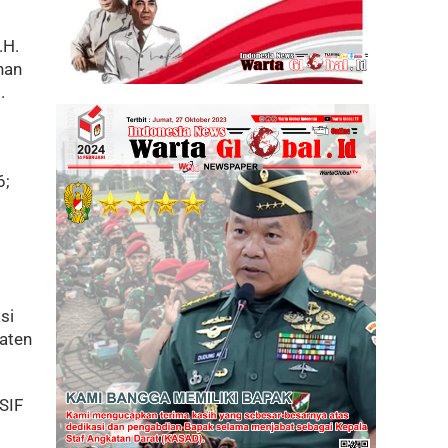
.H.
nan
.
6;
si
paten
SIF