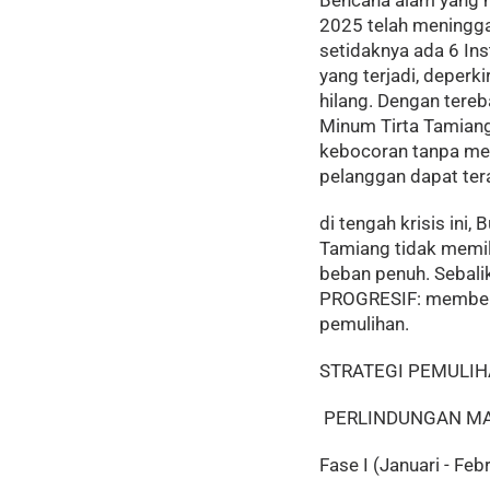
Bencana alam yang 
2025 telah meninggal
setidaknya ada 6 In
yang terjadi, deperk
hilang. Dengan tere
Minum Tirta Tamiang
kebocoran tanpa men
pelanggan dapat terali
di tengah krisis ini
Tamiang tidak memi
beban penuh. Sebal
PROGRESIF: memberik
pemulihan.
STRATEGI PEMULIH
PERLINDUNGAN MA
Fase I (Januari - Fe