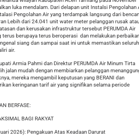
melanda wilayah Kabupaten Aceh Tamiang pada November
kan luka mendalam. Dari delapan unit Instalsi Pengolahan 
stalasi Pengolahan Air yang terdampak langsung dari benca
iran Lebih dari 24.041 unit water meter pelanggan rusak ata
batasan dan kerusakan infrastruktur tersebut PERUMDA Air
 terus berupaya terus beroperasi dan melakukan perbaika
genal siang dan sampai saat ini untuk memastikan seluruh
ri air.
, Bupati Armia Pahmi dan Direktur PERUMDA Air Minum Tirta
lih jalan mudah dengan membiarkan pelanggan menanggun
iknya, mereka mengambil keputusan yang BERANI dan
an keringanan tarif air yang signifikan selama periode
AN BERFASE:
KSIMAL BAGI RAKYAT
bruari 2026): Pengakuan Atas Keadaan Darurat