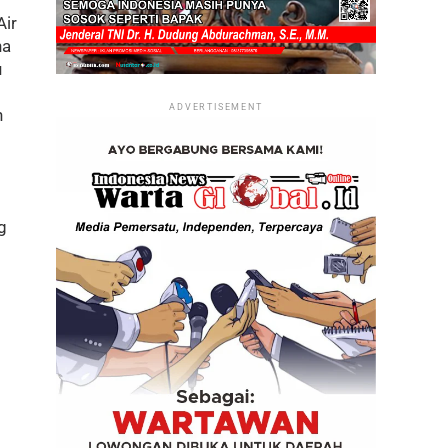
Air
na
u
ADVERTISEMENT
n
g