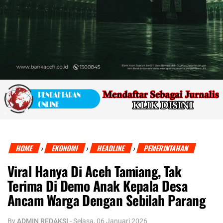
HOME
EKONOMI
HEADLINE
PEMERINTAHAN
›
›
›
Viral Hanya Di Aceh Tamiang, Tak
Terima Di Demo Anak Kepala Desa
Ancam Warga Dengan Sebilah Parang
By
ADMIN REDAKSI
-
Selasa, 06 Januari 2026